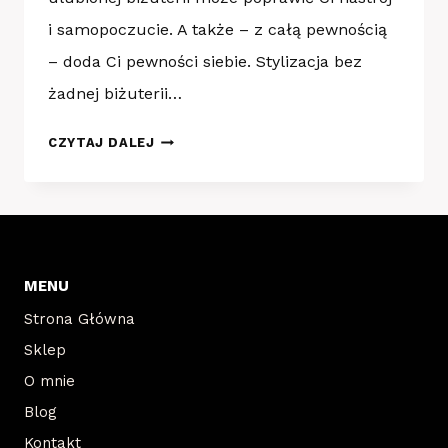
i samopoczucie. A także – z całą pewnością
– doda Ci pewności siebie. Stylizacja bez
żadnej biżuterii…
JAK
CZYTAJ DALEJ
DOBRAĆ
BIŻUTERIĘ?
MENU
Strona Główna
Sklep
O mnie
Blog
Kontakt