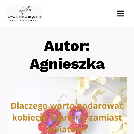
Przejdź
do
treści
Autor:
Agnieszka