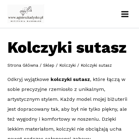
Przejdź
do
treści
Kolczyki sutasz
Strona Główna
/
Sklep
/
Kolczyki
/
Kolczyki sutasz
Odkryj wyjątkowe
kolczyki sutasz
, które łączą w
sobie precyzyjne rzemiosło z unikalnym,
artystycznym stylem. Każdy model mojej biżuterii
jest dopracowany tak, aby był nie tylko piękny, ale
też wygodny i komfortowy w noszeniu. Dzięki
lekkim materiałom, kolczyki nie obciążają ucha
nawet podczas całonocnej zabawy.