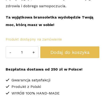
zdrowia i dobrego samopoczucia.
Ta wyjątkowa bransoletka wydobędzie Twoją
moc, którą masz w sobie!
Produkt dostępny na zamówienie
ilość
Dodaj do koszyka
Bransoletka
Szczęścia
Bezpłatna dostawa od 250 zł w Polsce!
i
Obfitości
Gwarancja satysfakcji
Produkt z Polski
WYRÓB 100% HAND-MADE