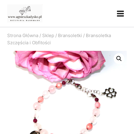
Przejdź
do
treści
Strona Główna
/
Sklep
/
Bransoletki
/
Bransoletka
Szczęścia i Obfitości