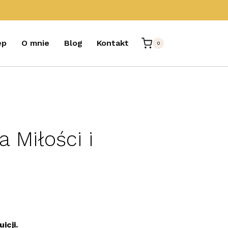
ep
O mnie
Blog
Kontakt
0
 Miłości i
icji.