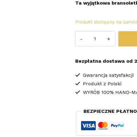
Ta wyjątkowa bransolet
Produkt dostępny na zamów
ilość
Bransoletka
Miłości
Bezpłatna dostawa od 2
i
Intuicji-
Gwarancja satysfakcji
Produkt z Polski
2
WYRÓB 100% HAND-M
BEZPIECZNE PŁATNO