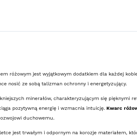
em różowym jest wyjątkowym dodatkiem dla każdej kobiety
hce nosić ze sobą talizman ochronny i energetyzujący.
kniejszych minerałów, charakteryzującym się pięknymi ref
iąga pozytywną energię i wzmacnia intuicję.
Kwarc różo
a rozwojowi duchowemu.
etce jest trwałym i odpornym na korozje materiałem, któ