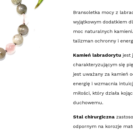
Bransoletka mocy z labr
wyjątkowym dodatkiem dla 
moc naturalnych kamieni. 
talizman ochronny i energ
Kamień labradorytu
jest
charakteryzującym się pię
jest uważany za kamień o
energię i wzmacnia intuic
miłości, który działa koją
duchowemu.
Stal chirurgiczna
zastoso
odpornym na korozje mate