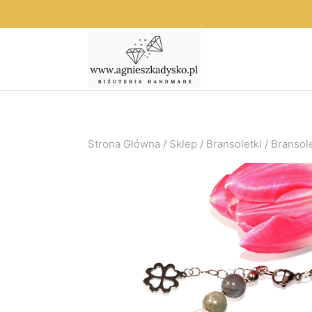
Przejdź
do
treści
Strona Główna
/
Sklep
/
Bransoletki
/
Bransole