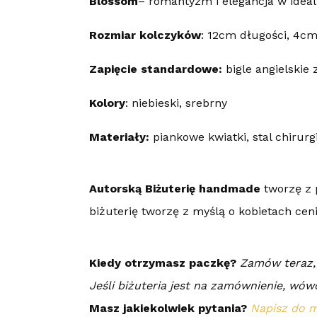
Blossom
– romantyzm i elegancja w idea
Rozmiar kolczyków
: 12cm długości, 4cm
Zapięcie standardowe:
bigle angielskie 
Kolory
: niebieski, srebrny
Materiały:
piankowe kwiatki, stal chirurg
Autorską Biżuterię handmade
tworzę z p
biżuterię tworzę z myślą o kobietach cen
Kiedy otrzymasz paczkę?
Zamów teraz, 
Jeśli biżuteria jest na zamównienie, wówc
Masz jakiekolwiek pytania?
Napisz do 