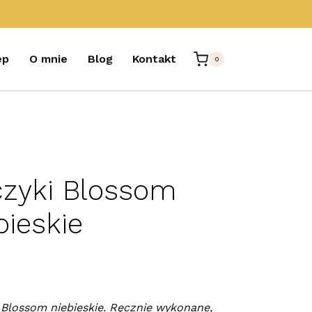
ep
O mnie
Blog
Kontakt
0
czyki Blossom
bieskie
 Blossom niebieskie. Ręcznie wykonane,