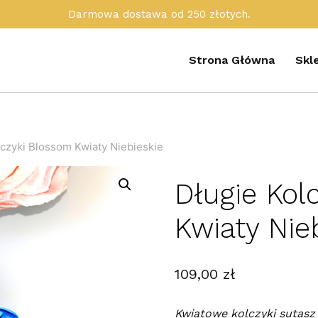
Darmowa dostawa od 250 złotych.
Strona Główna
Skl
lczyki Blossom Kwiaty Niebieskie
Długie Kol
Kwiaty Nie
109,00
zł
Kwiatowe kolczyki sutasz