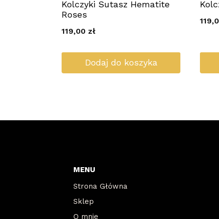
Kolczyki Sutasz Hematite
Kolc
Roses
119,
119,00
zł
Dodaj do koszyka
MENU
Strona Główna
Sklep
O mnie