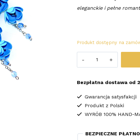
eleganckie i pełne roman
Produkt dostępny na zamów
ilość
Długie
Kolczyki
Bezpłatna dostawa od 2
Blossom
Kwiaty
Gwarancja satysfakcji
Produkt z Polski
Niebieskie
WYRÓB 100% HAND-M
BEZPIECZNE PŁATNO