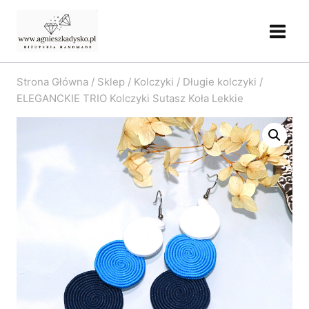
Przejdź
do
treści
Strona Główna
/
Sklep
/
Kolczyki
/
Długie kolczyki
/
ELEGANCKIE TRIO Kolczyki Sutasz Koła Lekkie