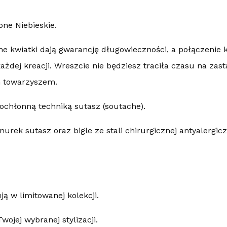
ne Niebieskie.
ne kwiatki dają gwarancję długowieczności, a połączenie 
żdej kreacji. Wreszcie nie będziesz traciła czasu na zasta
m towarzyszem.
ochłonną techniką sutasz (soutache).
nurek sutasz oraz bigle ze stali chirurgicznej antyalergicz
ą w limitowanej kolekcji.
wojej wybranej stylizacji.