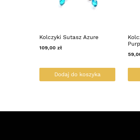
Kolczyki Sutasz Azure
Kolc
Purp
109,00
zł
59,
Dodaj do koszyka