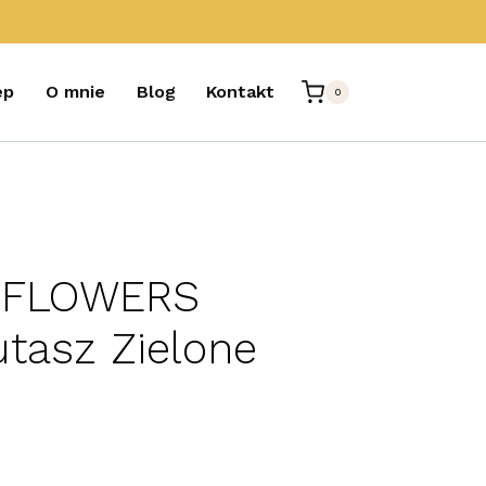
ep
O mnie
Blog
Kontakt
0
 FLOWERS
utasz Zielone