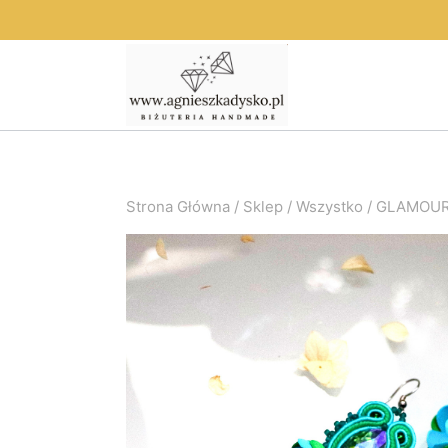
Przejdź
do
treści
Strona Główna
/
Sklep
/
Wszystko
/
GLAMOUR F