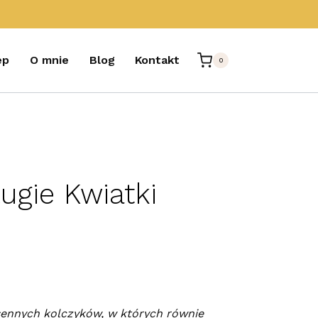
ep
O mnie
Blog
Kontakt
0
ługie Kwiatki
sennych kolczyków, w których równie