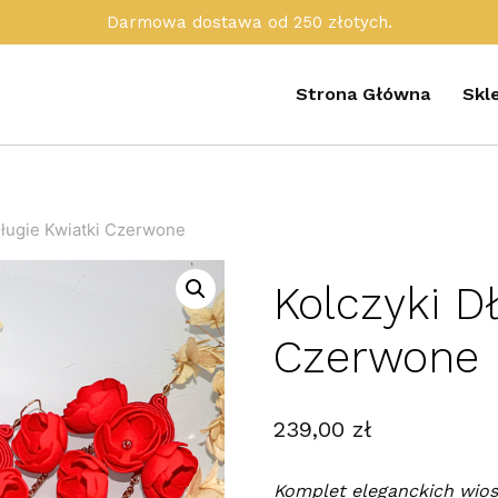
Darmowa dostawa od 250 złotych.
Strona Główna
Skl
Długie Kwiatki Czerwone
Kolczyki D
Czerwone
239,00
zł
Komplet eleganckich wio