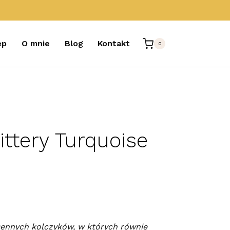
ep
O mnie
Blog
Kontakt
0
ittery Turquoise
sennych kolczyków, w których równie