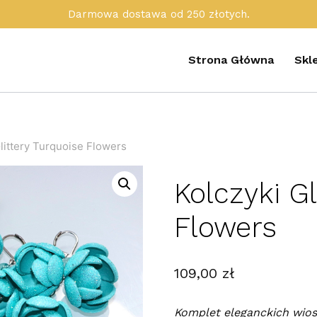
Darmowa dostawa od 250 złotych.
Strona Główna
Skl
littery Turquoise Flowers
Kolczyki Gl
Flowers
109,00
zł
Komplet eleganckich wio