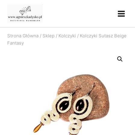
Przejdź
do
treści
Strona Główna
/
Sklep
/
Kolczyki
/
Kolczyki Sutasz Beige
Fantasy