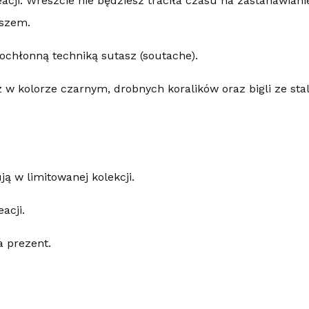
cji. Wreszcie nie będziesz traciła czasu na zastanawianie
yszem.
ochłonną techniką sutasz (soutache).
w kolorze czarnym, drobnych koralików oraz bigli ze stali
ą w limitowanej kolekcji.
acji.
a prezent.