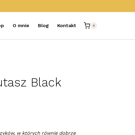
ep
O mnie
Blog
Kontakt
0
utasz Black
zyków, w których równie dobrze