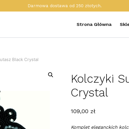
Darmowa dostawa od 250 złotych.
Strona Główna
Skl
utasz Black Crystal
Kolczyki S
Crystal
109,00
zł
Komplet eleganckich kolc