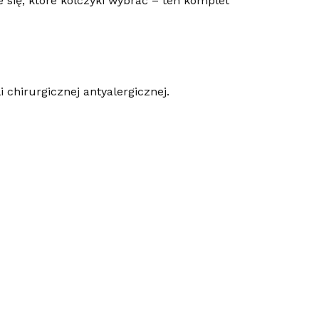
 się, które kolczyki wybrać – ten komplet
 chirurgicznej antyalergicznej.