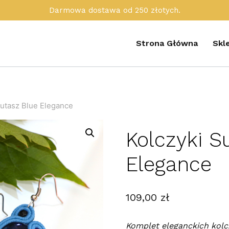
Darmowa dostawa od 250 złotych.
Strona Główna
Skl
Sutasz Blue Elegance
Kolczyki S
Elegance
109,00
zł
Komplet eleganckich kolc