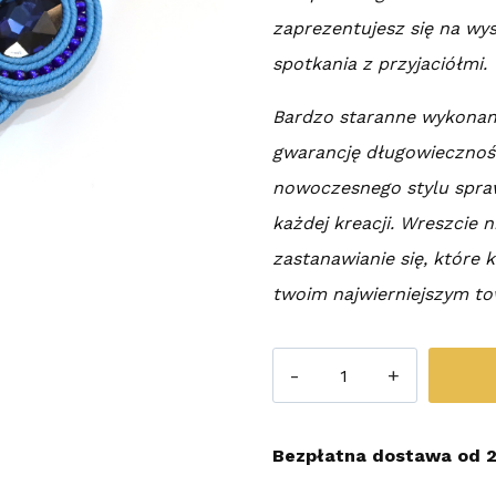
zaprezentujesz się na wy
spotkania z przyjaciółmi.
Bardzo staranne wykonani
gwarancję długowiecznośc
nowoczesnego stylu spra
każdej kreacji. Wreszcie n
zastanawianie się, które 
twoim najwierniejszym t
ilość
Kolczyki
Sutasz
Bezpłatna dostawa od 2
Blue