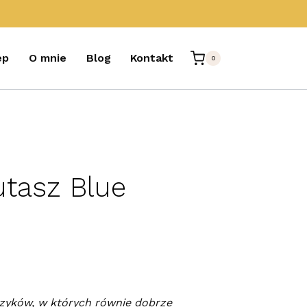
ep
O mnie
Blog
Kontakt
0
utasz Blue
zyków, w których równie dobrze