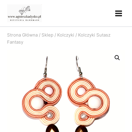
Przejdź
do
treści
Strona Główna
/
Sklep
/
Kolczyki
/
Kolczyki Sutasz
Fantasy