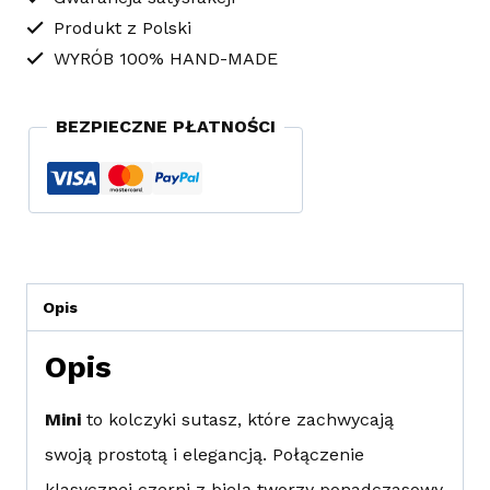
Produkt z Polski
czarno
WYRÓB 100% HAND-MADE
-
białe
BEZPIECZNE PŁATNOŚCI
Opis
Opis
Mini
to kolczyki sutasz, które zachwycają
swoją prostotą i elegancją. Połączenie
klasycznej czerni z bielą tworzy ponadczasowy