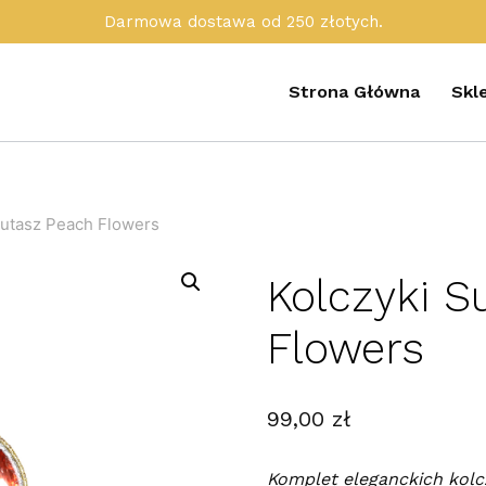
Darmowa dostawa od 250 złotych.
Strona Główna
Skl
Sutasz Peach Flowers
Kolczyki S
Flowers
99,00
zł
Komplet eleganckich kolc