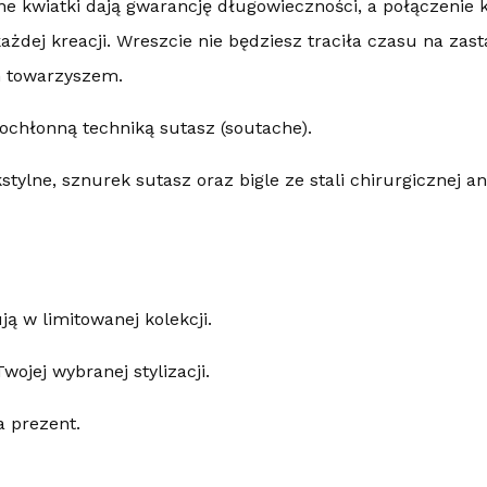
ne kwiatki dają gwarancję długowieczności, a połączenie 
żdej kreacji. Wreszcie nie będziesz traciła czasu na zasta
m towarzyszem.
ochłonną techniką sutasz (soutache).
stylne, sznurek sutasz oraz bigle ze stali chirurgicznej an
ą w limitowanej kolekcji.
wojej wybranej stylizacji.
a prezent.