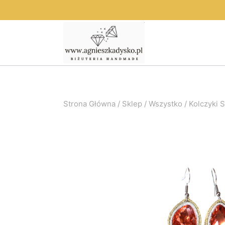
Przejdź
do
treści
Strona Główna
/
Sklep
/
Wszystko
/
Kolczyki 