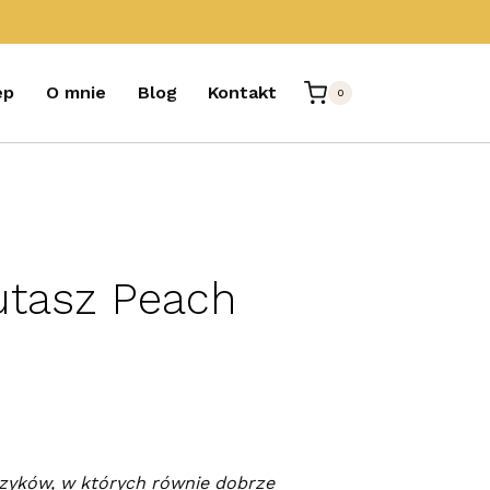
ep
O mnie
Blog
Kontakt
0
utasz Peach
zyków, w których równie dobrze