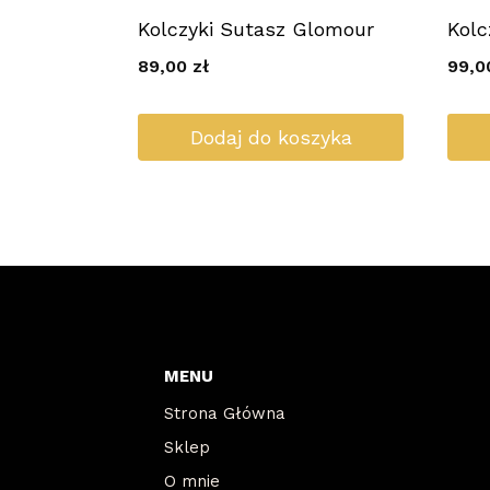
Kolczyki Sutasz Glomour
Kolc
89,00
zł
99,
Dodaj do koszyka
MENU
Strona Główna
Sklep
O mnie