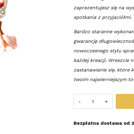
zaprezentujesz się na wy
spotkania z przyjaciółmi.
Bardzo staranne wykonani
gwarancję długowiecznośc
nowoczesnego stylu spra
każdej kreacji. Wreszcie n
zastanawianie się, które 
twoim najwierniejszym t
ilość
Kolczyki
Sutasz
Bezpłatna dostawa od 2
Peach