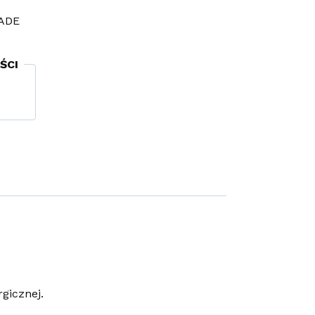
ADE
ŚCI
rgicznej.