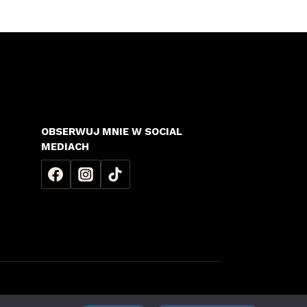
OBSERWUJ MNIE W SOCIAL
MEDIACH
Prywatności
|
Regulamin Sklepu
|
Dostawa i Zwroty