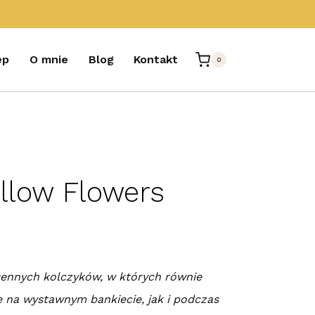
ep
O mnie
Blog
Kontakt
0
ellow Flowers
sennych kolczyków, w których równie
ę na wystawnym bankiecie, jak i podczas