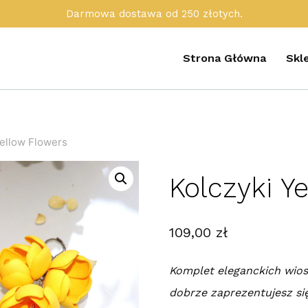
Darmowa dostawa od 250 złotych.
Strona Główna
Skl
Yellow Flowers
Kolczyki Y
109,00
zł
Komplet eleganckich wio
dobrze zaprezentujesz si