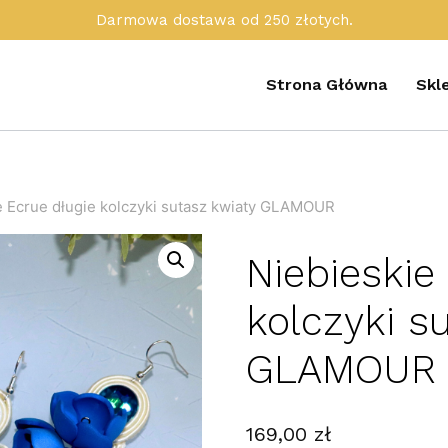
Darmowa dostawa od 250 złotych.
Strona Główna
Skl
e Ecrue długie kolczyki sutasz kwiaty GLAMOUR
Niebieskie
kolczyki s
GLAMOUR
169,00
zł