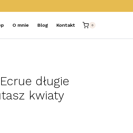
ep
O mnie
Blog
Kontakt
0
 Ecrue długie
utasz kwiaty