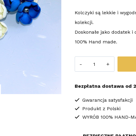
Kolczyki są lekkie i wygo
kolekcji.
Doskonałe jako dodatek i d
100% Hand made.
ilość
Niebieskie
Ecrue
Bezpłatna dostawa od 2
długie
kolczyki
Gwarancja satysfakcji
Produkt z Polski
sutasz
WYRÓB 100% HAND-M
kwiaty
GLAMOUR
BEZPIECZNE PŁATNO