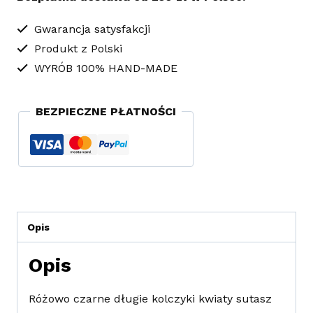
długie
kolczyki
Gwarancja satysfakcji
Produkt z Polski
sutasz
WYRÓB 100% HAND-MADE
Glamour
Flowers
BEZPIECZNE PŁATNOŚCI
Opis
Opis
Różowo czarne długie kolczyki kwiaty sutasz