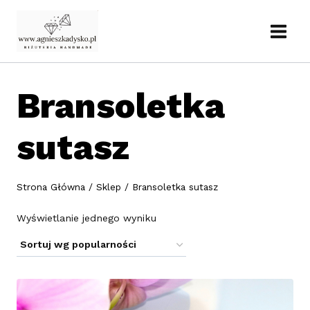
Przejdź
do
treści
Bransoletka
sutasz
Strona Główna
/
Sklep
/
Bransoletka sutasz
Wyświetlanie jednego wyniku