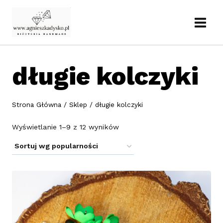
Przejdź
do
treści
długie kolczyki
Strona Główna
/
Sklep
/
długie kolczyki
Posortowane
Wyświetlanie 1–9 z 12 wyników
według
popularności