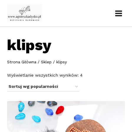
Przejdź
do
treści
klipsy
Strona Główna
/
Sklep
/
klipsy
Posortowane
Wyświetlanie wszystkich wyników: 4
według
popularności