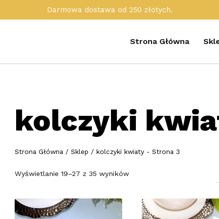
Darmowa dostawa od 250 złotych.
Strona Główna
Skl
kolczyki kwia
Strona Główna
/
Sklep
/
kolczyki kwiaty
- Strona 3
Posortowane
Wyświetlanie 19–27 z 35 wyników
według
popularności