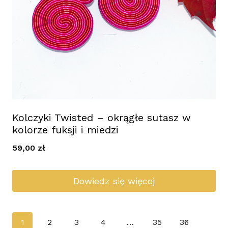
Kolczyki Twisted – okrągłe sutasz w
kolorze fuksji i miedzi
59,00
zł
Dowiedz się więcej
1
2
3
4
…
35
36