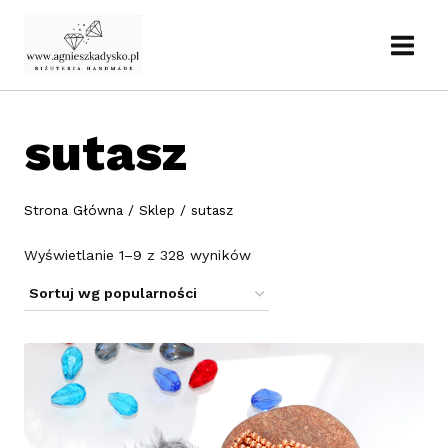
Przejdź
do
treści
sutasz
Strona Główna
/
Sklep
/
sutasz
Posortowane
Wyświetlanie 1–9 z 328 wyników
według
popularności