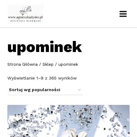
Przejdź
do
treści
upominek
Strona Główna
/
Sklep
/
upominek
Posortowane
Wyświetlanie 1–9 z 365 wyników
według
popularności