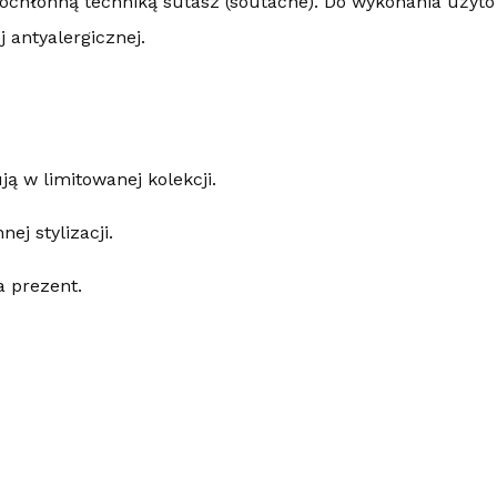
ochłonną techniką sutasz (soutache). Do wykonania użyt
j antyalergicznej.
ą w limitowanej kolekcji.
ej stylizacji.
a prezent.