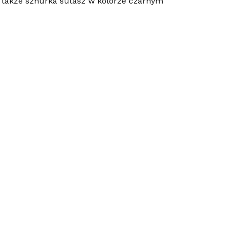
o także sznurka sutasz w kolorze czarnym