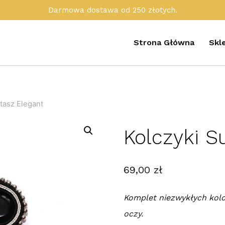
Darmowa dostawa od 250 złotych.
Strona Główna
Skl
tasz Elegant
Kolczyki S
69,00
zł
Komplet niezwykłych kolc
oczy.