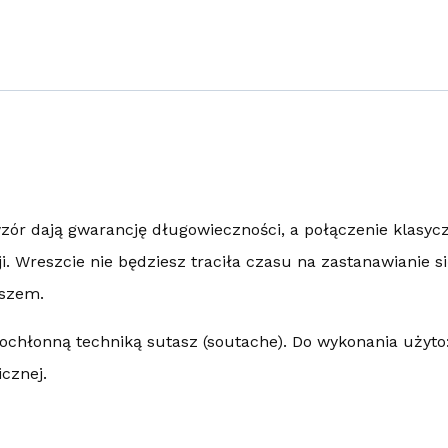
zór dają gwarancję długowieczności, a połączenie klasyc
. Wreszcie nie będziesz traciła czasu na zastanawianie si
yszem.
chłonną techniką sutasz (soutache). Do wykonania użyto: 
icznej.