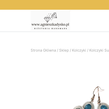
Przejdź
do
treści
Strona Główna
/
Sklep
/
Kolczyki
/
Kolczyki S