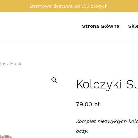
Darmowa dostawa od 250 złotych.
Strona Główna
Skl
utasz Husk
Kolczyki S
79,00
zł
Komplet niezwykłych kolc
oczy.