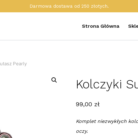
Darmowa dostawa od 250 złotych.
Strona Główna
Skl
Sutasz Pearly
Kolczyki S
99,00
zł
Komplet niezwykłych kolc
oczy.