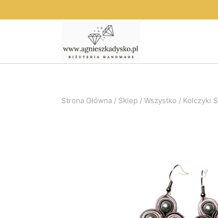
Przejdź
do
treści
Strona Główna
/
Sklep
/
Wszystko
/
Kolczyki 