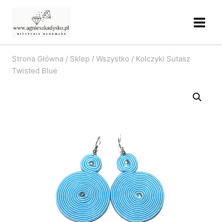
Przejdź
do
treści
Strona Główna
/
Sklep
/
Wszystko
/
Kolczyki Sutasz
Twisted Blue