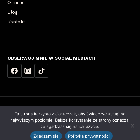
O mnie
Blog
Kontakt
OBSERWUJ MNIE W SOCIAL MEDIACH
Ta strona korzysta z ciasteczek, aby świadczyć usługi na
© 2026 Agnieszka Dyśko | Realizacja
RAJCZAKOWSKI ENTERPRISE
najwyższym poziomie. Dalsze korzystanie ze strony oznacza,
że zgadzasz się na ich użycie.
Polityka Prywatności
|
Regulamin Sklepu
|
Dostawa i Zwroty
Zgadzam się
Polityka prywatności